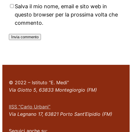
Salva il mio nome, email e sito web in
questo browser per la prossima volta che
commento.
© 2022 – Istituto “E. Medi”
Via Giotto 5, 63833 Montegiorgio (FM)
IISS “Carlo Urbani”
Via Legnano 17, 63821 Porto Sant’Elpidio (FM)
Seguici anche su: