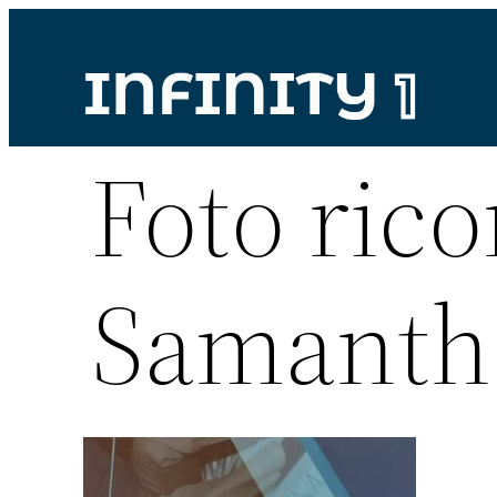
Vai
al
contenuto
Foto ric
Samanth