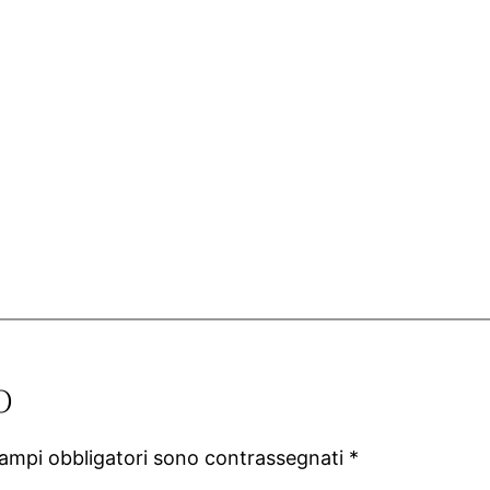
o
campi obbligatori sono contrassegnati
*