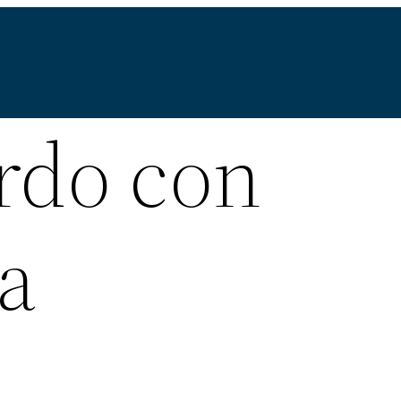
ordo con
a