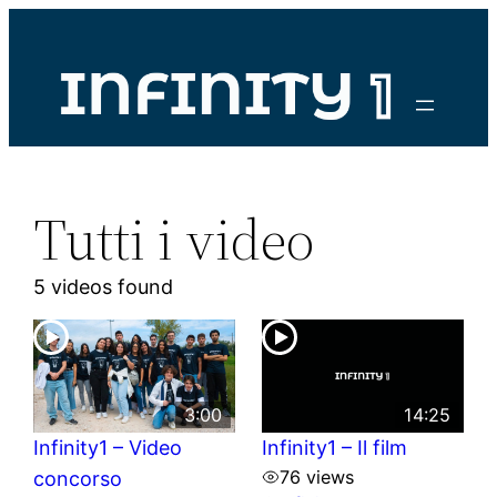
Vai
al
contenuto
Tutti i video
5 videos found
3:00
14:25
Infinity1 – Video
Infinity1 – Il film
76 views
concorso