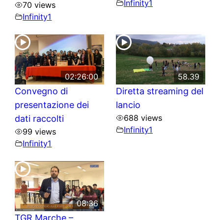
Infinity1
70 views
Infinity1
02:26:00
58.39
Convegno di
Diretta streaming del
presentazione dei
lancio
688 views
dati raccolti
Infinity1
99 views
Infinity1
08:36
TGR Marche –