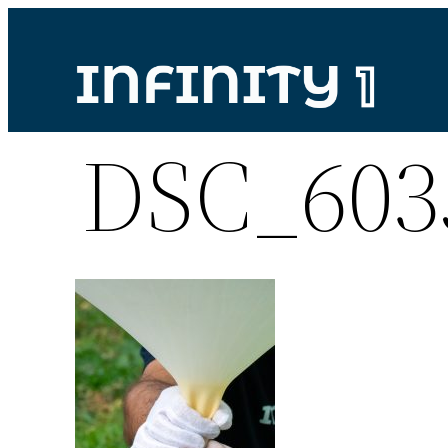
Vai
al
contenuto
DSC_603