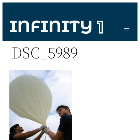
Vai
al
contenuto
DSC_5989