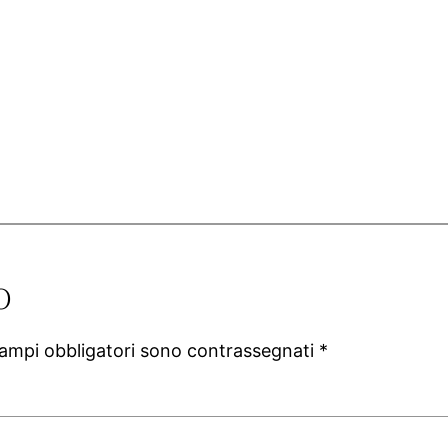
o
campi obbligatori sono contrassegnati
*