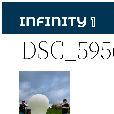
Vai
al
contenuto
DSC_595