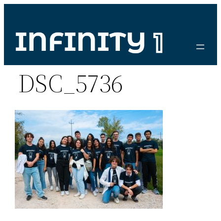
Vai
al
contenuto
DSC_5736