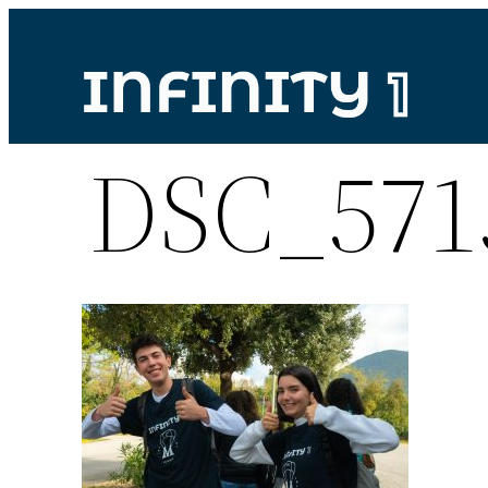
Vai
al
contenuto
DSC_571