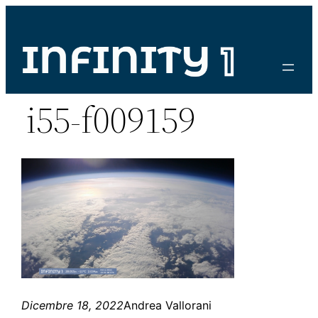
Vai
al
contenuto
i55-f009159
Dicembre 18, 2022
Andrea Vallorani