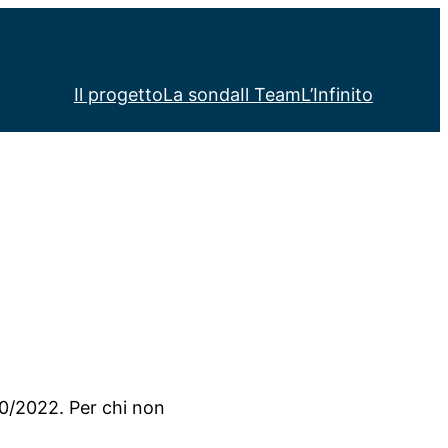
Il progetto
La sonda
Il Team
L’Infinito
10/2022. Per chi non