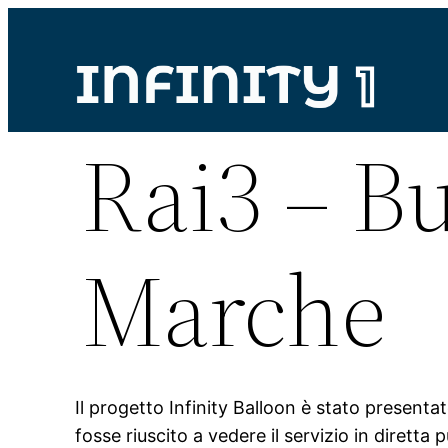
Vai
al
contenuto
Rai3 – B
Marche
Il progetto Infinity Balloon è stato present
fosse riuscito a vedere il servizio in diretta p