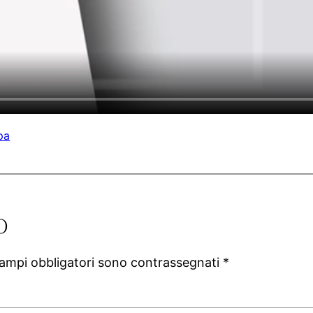
pa
o
campi obbligatori sono contrassegnati
*