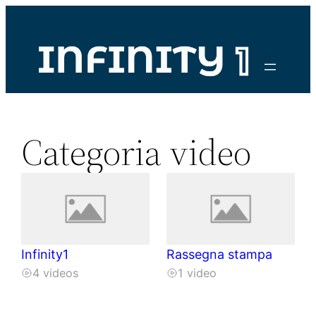
Vai
al
contenuto
Categoria video
Infinity1
Rassegna stampa
4 videos
1 video